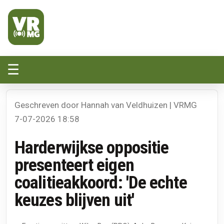
Veluwe Randmeer Mediagroep
VRMG, de omroep voor de Noord-West Veluwe
☰
Geschreven door Hannah van Veldhuizen | VRMG
7-07-2026 18:58
Harderwijkse oppositie
presenteert eigen
coalitieakkoord: 'De echte
keuzes blijven uit'