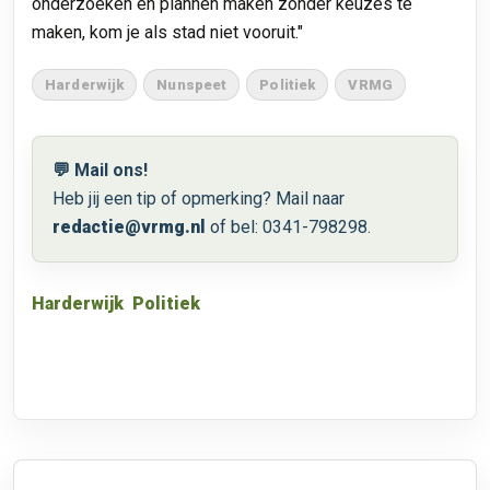
onderzoeken en plannen maken zonder keuzes te
maken, kom je als stad niet vooruit."
Harderwijk
Nunspeet
Politiek
VRMG
💬 Mail ons!
Heb jij een tip of opmerking? Mail naar
redactie@vrmg.nl
of bel: 0341-798298.
Harderwijk
Politiek