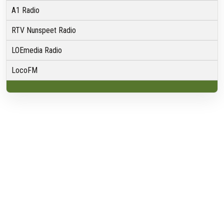
A1 Radio
RTV Nunspeet Radio
LOEmedia Radio
LocoFM
Over VRMG
Over ons
Nieuwsredactie & Ambitie
Keurmerk
ANBI
Ontvangst