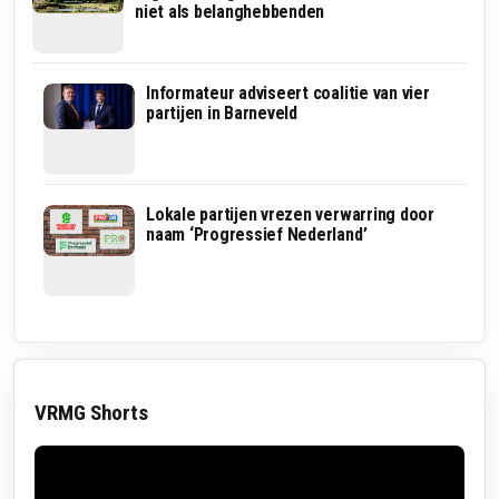
niet als belanghebbenden
Lokale
Informateur adviseert coalitie van vier
partijen
partijen in Barneveld
vrezen
verwarring,
maar
rechter
staat
Na
Lokale partijen vrezen verwarring door
naam
meer
naam ‘Progressief Nederland’
‘PRO’
dan
toe
12
jaar
in
de
raad
kregen
deze
VRMG Shorts
twee
Barnevelders
een
lintje