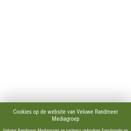
Algemeen
Contact
Publicaties en verslagen
Tip de redactie
Vacatures
Download onze Apps
Privacy
Cookie instellingen
AVG
Klachten
Algemene Voorwaarden.
Volg Ons
Cookies op de website van Veluwe Randmeer
Mediagroep
Facebook
X
Veluwe Randmeer Mediagroep en partners gebruiken Functionele en