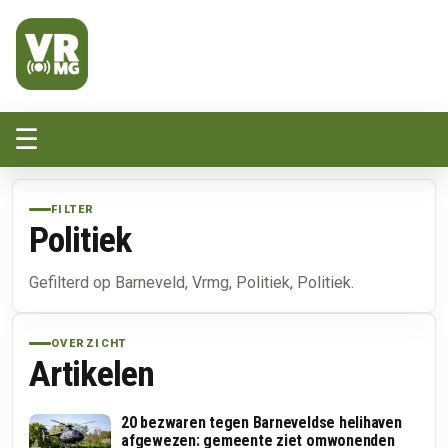
Veluwe Randmeer Mediagroep
VRMG, de omroep voor de Noord-West Veluwe
☰
FILTER
Politiek
Gefilterd op Barneveld, Vrmg, Politiek, Politiek.
OVERZICHT
Artikelen
20 bezwaren tegen Barneveldse helihaven
afgewezen: gemeente ziet omwonenden