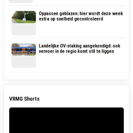
In
Oppassen geblazen: hier wordt deze week
deze
extra op snelheid gecontroleerd
regio
wordt
het
vaakst
ingebroken
Station
Landelijke OV-staking aangekondigd: ook
tijdens
Harderwijk
vervoer in de regio komt stil te liggen
de
ontruimd
zomervakantie:
na
zo
melding
maak
over
je
verdacht
het
pakketje
moeilijker
in
trein
VRMG Shorts