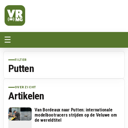
Veluwe Randmeer Mediagroep
VRMG, de omroep voor de Noord-West Veluwe
☰
FILTER
Putten
OVERZICHT
Artikelen
Van Bordeaux naar Putten: internationale
modelbootracers strijden op de Veluwe om
de wereldtitel