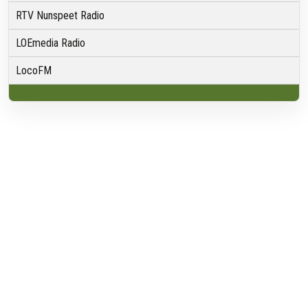
RTV Nunspeet Radio
LOEmedia Radio
LocoFM
Over VRMG
Over ons
Nieuwsredactie & Ambitie
Keurmerk
ANBI
Ontvangst
Algemeen