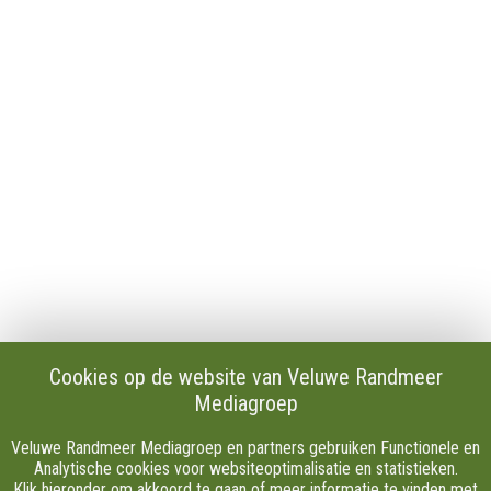
Contact
Publicaties en verslagen
Tip de redactie
Vacatures
Download onze Apps
Privacy
Cookie instellingen
AVG
Klachten
Algemene Voorwaarden.
Volg Ons
Cookies op de website van Veluwe Randmeer
Mediagroep
Facebook
X
Veluwe Randmeer Mediagroep en partners gebruiken Functionele en
Youtube
Analytische cookies voor websiteoptimalisatie en statistieken.
Klik hieronder om akkoord te gaan of meer informatie te vinden met