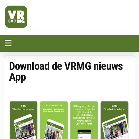
Veluwe Randmeer Mediagroep
VRMG, de omroep voor de Noord-West Veluwe
☰
Download de VRMG nieuws
App